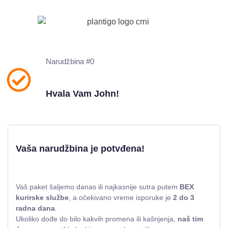
Narudžbina #0
Hvala Vam John!
Vaša narudžbina je potvđena!
Vaš paket šaljemo danas ili najkasnije sutra putem
BEX
kurirske službe
, a očekivano vreme isporuke je
2 do 3
radna dana
.
Ukoliko dođe do bilo kakvih promena ili kašnjenja,
naš tim